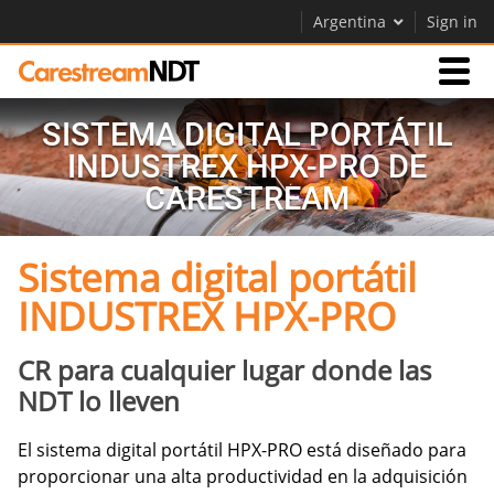
Argentina
Sign in
SISTEMA DIGITAL PORTÁTIL
Productos
INDUSTREX HPX-PRO DE
CARESTREAM
Soporte
Sistema digital portátil
Empresa
INDUSTREX HPX-PRO
Careers
Contáctenos
CR para cualquier lugar donde las
NDT lo lleven
El sistema digital portátil HPX-PRO está diseñado para
proporcionar una alta productividad en la adquisición