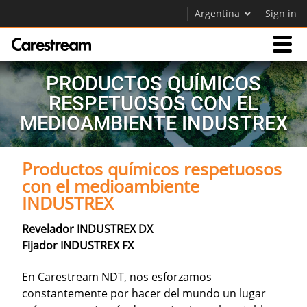
Argentina
Sign in
PRODUCTOS QUÍMICOS
Productos
RESPETUOSOS CON EL
MEDIOAMBIENTE INDUSTREX
Soporte
Productos químicos respetuosos
Empresa
con el medioambiente
INDUSTREX
Careers
Contáctenos
Revelador INDUSTREX DX
Fijador INDUSTREX FX
En Carestream NDT, nos esforzamos
constantemente por hacer del mundo un lugar