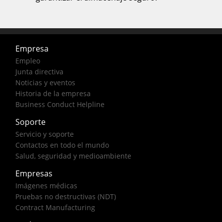
Empresa
Empleo
Junta directiva
Noticias y eventos
Historia de la empresa
Business Conduct Helpline
Soporte
Servicio y soporte
Contactos en todo el mundo
Salud, seguridad y medioambiente
Empresas
Imágenes médicas
Pruebas no destructivas (NDT)
Contract Manufacturing