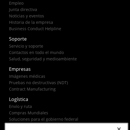
Empleo
Junta directiva
Noticias y eventos
Historia de la empresa
Business Conduct Helpline
Soporte
Servicio y soporte
Contactos en todo el mundo
Salud, seguridad y medioambiente
Empresas
Imágenes médicas
Pruebas no destructivas (NDT)
Contract Manufacturing
Logística
Envío y ruta
Compras Mundiales
Soluciones para el gobierno federal