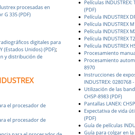
Películas INDUSTREX: 
ndustrex procesadas en
(PDF)
or G 335 (PDF)
Película INDUSTREX D
Película INDUSTREX M
Película INDUSTREX M
Película INDUSTREX T
adiográficos digitales para
Película INDUSTREX H
Y (Estados Unidos) (PDF)
;
Procesamiento manual
n y distribución de
Procesamiento automá
8970
Instrucciones de expo
INDUSTREX
INDUSTREX: 0280768 - 
Utilización de las ba
CHSP-8983 (PDF)
Pantallas LANEX: CHSP
ara el procesador de
Expectativa de vida ú
(PDF)
ara el procesador de
Guía de películas IND
Guía para colgar en l
encia para el procesador de