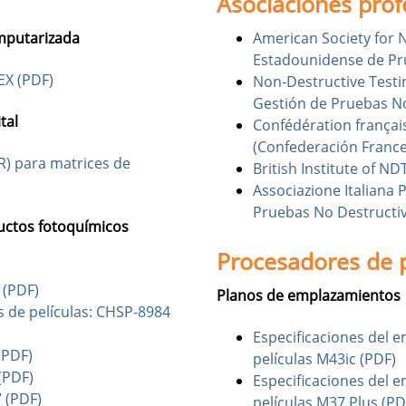
Asociaciones prof
mputarizada
American Society for 
Estadounidense de Pr
EX (PDF)
Non-Destructive Test
Gestión de Pruebas No
tal
Confédération français
(Confederación France
 R) para matrices de
British Institute of ND
Associazione Italiana 
Pruebas No Destructiv
ductos fotoquímicos
Procesadores de 
 (PDF)
Planos de emplazamientos
s de películas: CHSP-8984
Especificaciones del 
(PDF)
películas M43ic (PDF)
(PDF)
Especificaciones del 
 (PDF)
películas M37 Plus (PD