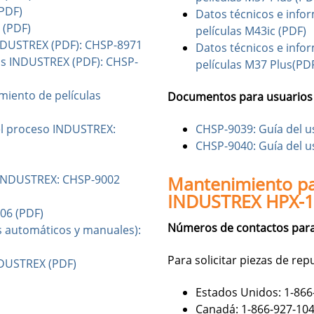
PDF)
Datos técnicos e info
 (PDF)
películas M43ic (PDF)
NDUSTREX (PDF): CHSP-8971
Datos técnicos e info
as INDUSTREX (PDF): CHSP-
películas M37 Plus(PD
miento de películas
Documentos para usuarios
del proceso INDUSTREX:
CHSP-9039: Guía del u
CHSP-9040: Guía del u
as INDUSTREX: CHSP-9002
Mantenimiento par
INDUSTREX HPX-1
06 (PDF)
Números de contactos para
s automáticos y manuales):
Para solicitar piezas de rep
INDUSTREX (PDF)
Estados Unidos: 1-866
Canadá: 1-866-927-10