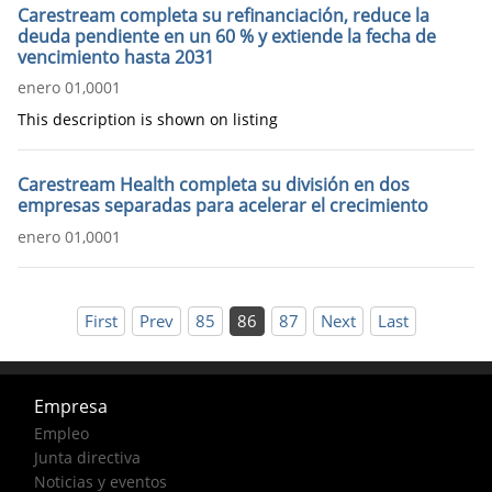
Carestream completa su refinanciación, reduce la
deuda pendiente en un 60 % y extiende la fecha de
vencimiento hasta 2031
enero 01,0001
This description is shown on listing
Carestream Health completa su división en dos
empresas separadas para acelerar el crecimiento
enero 01,0001
First
Prev
85
86
87
Next
Last
Empresa
Empleo
Junta directiva
Noticias y eventos