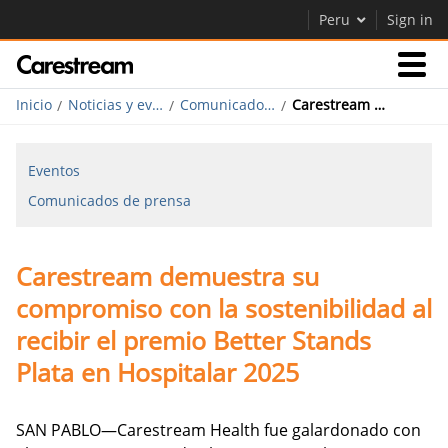
Peru
Sign in
Inicio
Noticias y eventos
Comunicados de prensa
Carestream demuestra su compromiso con la sostenibilidad al recibir el premio Better Stands Plata en Hospitalar 2025
Empresas
Eventos
Empresa
Comunicados de prensa
Empresa
Carestream demuestra su
Careers
compromiso con la sostenibilidad al
Contáctenos
recibir el premio Better Stands
Plata en Hospitalar 2025
SAN PABLO—Carestream Health fue galardonado con