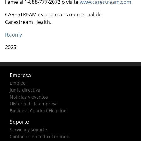
llame al 1-888-777-2072 o visite
www.carestream.com
.
CARESTREAM es una marca comercial de
Carestream Health.
Rx only
2025
Empresa
Empleo
Junta directiva
Noticias y eventos
Historia de la empresa
Business Conduct Helpline
Soporte
Servicio y soporte
Contactos en todo el mundo