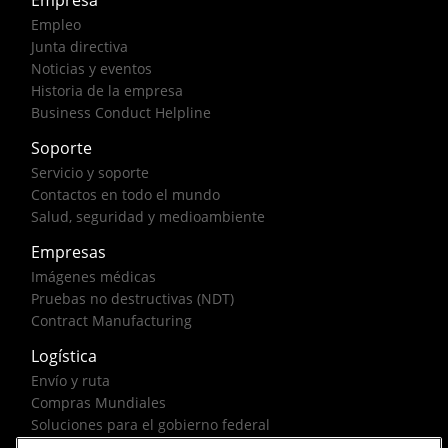
Empleo
Junta directiva
Noticias y eventos
Historia de la empresa
Business Conduct Helpline
Soporte
Servicio y soporte
Contactos en todo el mundo
Salud, seguridad y medioambiente
Empresas
Imágenes médicas
Pruebas no destructivas (NDT)
Contract Manufacturing
Logística
Envío y ruta
Compras Mundiales
Soluciones para el gobierno federal