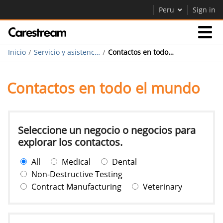
Peru
Sign in
Inicio
Servicio y asistencia técnica
Contactos en todo el mundo
Empresas
Contactos en todo el mundo
Empresa
Empresa
Seleccione un negocio o negocios para
explorar los contactos.
Careers
All
Medical
Dental
Contáctenos
Non-Destructive Testing
Contract Manufacturing
Veterinary