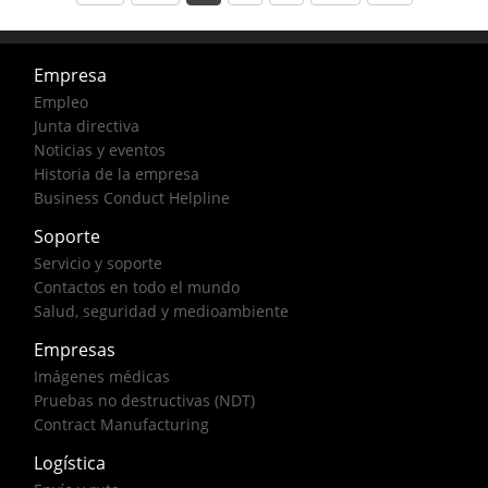
Empresa
Empleo
Junta directiva
Noticias y eventos
Historia de la empresa
Business Conduct Helpline
Soporte
Servicio y soporte
Contactos en todo el mundo
Salud, seguridad y medioambiente
Empresas
Imágenes médicas
Pruebas no destructivas (NDT)
Contract Manufacturing
Logística