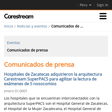
Peru
Sign in
Inicio
Noticias y eventos
Comunicados de prensa
Empresas
Eventos
Empresa
Comunicados de prensa
Comunicados de prensa
Empresa
Careers
Hospitales de Zacatecas adquirieron la arquitectura
Carestream SuperPACS para agilizar la lectura de
Contáctenos
exámenes de 5 nosocomios
enero 01,0001
Los hospitales que se encuentran interconectados con la
arquitectura SuperPACS son el Hospital General de Zacatecas,
el Hospital de la Mujer Zacatecana, el Hospital General de