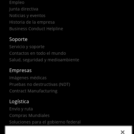
Empleo
Junta directiva
Noticias y eventos
Historia de la empresa
Business Conduct Helpline
Soporte
Servicio y soporte
Contactos en todo el mundo
Salud, seguridad y medioambiente
Empresas
Imágenes médicas
Pruebas no destructivas (NDT)
Contract Manufacturing
Logística
Envío y ruta
Compras Mundiales
Soluciones para el gobierno federal