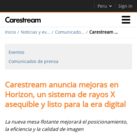
Peru
Sign in
Inicio
Noticias y eventos
Comunicados de prensa
Carestream anuncia mejoras en Horizon, un sistema de rayos X asequible y listo para la era digital
Empresas
Eventos
Empresa
Comunicados de prensa
Empresa
Carestream anuncia mejoras en
Careers
Horizon, un sistema de rayos X
Contáctenos
asequible y listo para la era digital
La nueva mesa flotante mejorará el posicionamiento,
la eficiencia y la calidad de imagen