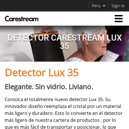
Peru
Sign in
Productos
DETECTOR CARESTREAM LUX
35
Soporte
Detector Lux 35
Empresa
Careers
Elegante. Sin vidrio. Liviano.
Contáctenos
Conozca el totalmente nuevo detector Lux 35. Su
innovador diseño reemplaza el cristal por un material
más ligero y duradero. Esto lo convierte en el detector
más ligero de nuestra cartera de productos , por lo
que es más fácil de transportar y posicionar, lo que