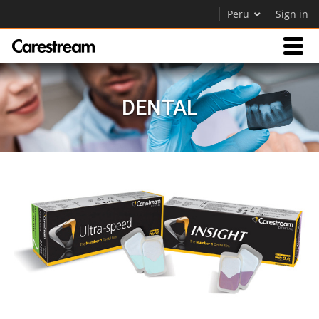
Peru
Sign in
Productos
DENTAL
Soporte
Empresa
Careers
Contáctenos