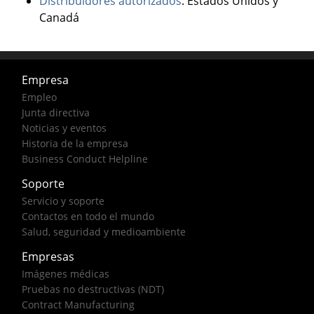
Distribuidores autorizados
: Estados Unidos y
Canadá
Empresa
Empleo
Junta directiva
Noticias y eventos
Historia de la empresa
Business Conduct Helpline
Soporte
Servicio y soporte
Contactos en todo el mundo
Salud, seguridad y medioambiente
Empresas
Imágenes médicas
Pruebas no destructivas (NDT)
Contract Manufacturing