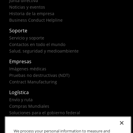
Junta directiva
Noticias y eventos
Historia de la empresa
Business Conduct Helpline
Soporte
Servicio y soporte
Contactos en todo el mundo
Salud, seguridad y medioambiente
Empresas
Imágenes médicas
Pruebas no destructivas (NDT)
Contract Manufacturing
Logística
Envío y ruta
Compras Mundiales
Soluciones para el gobierno federal
We process your personal information to measure and