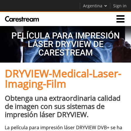
Argentina
Sign in
PELÍCULA PARA IMPRESIÓN
Productos
LÁSER DRYVIEW DE
CARESTREAM
Soporte
DRYVIEW-Medical-Laser-
Empresa
Imaging-Film
Careers
Contáctenos
Obtenga una extraordinaria calidad
de imagen con sus sistemas de
impresión láser DRYVIEW.
La película para impresión láser DRYVIEW DVB+ se ha