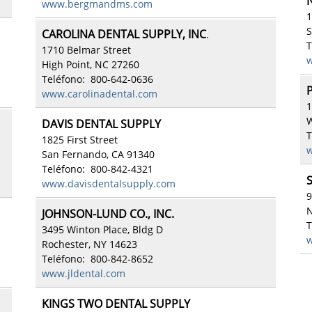
www.bergmandms.com
1
S
CAROLINA DENTAL SUPPLY, INC
.
T
1710 Belmar Street
w
High Point, NC 27260
Teléfono: 800-642-0636
www.carolinadental.com
1
W
DAVIS DENTAL SUPPLY
T
1825 First Street
w
San Fernando, CA 91340
Teléfono: 800-842-4321
S
www.davisdentalsupply.com
9
N
JOHNSON-LUND CO., INC.
T
3495 Winton Place, Bldg D
w
Rochester, NY 14623
Teléfono: 800-842-8652
www.jldental.com
KINGS TWO DENTAL SUPPLY