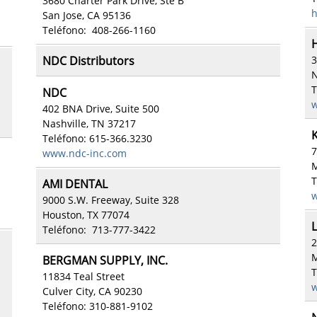
3680 Charter Park Drive, Ste B
h
San Jose, CA 95136
Teléfono: 408-266-1160
NDC Distributors
3
N
T
NDC
w
402 BNA Drive, Suite 500
Nashville, TN 37217
Teléfono: 615-366.3230
7
www.ndc-inc.com
M
T
AMI DENTAL
w
9000 S.W. Freeway, Suite 328
Houston, TX 77074
Teléfono: 713-777-3422
2
M
BERGMAN SUPPLY, INC.
T
11834 Teal Street
w
Culver City, CA 90230
Teléfono: 310-881-9102