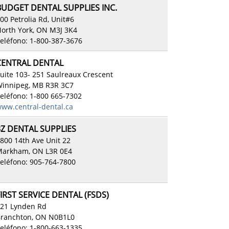
BUDGET DENTAL SUPPLIES INC.
00 Petrolia Rd, Unit#6
orth York, ON M3J 3K4
eléfono: 1-800-387-3676
CENTRAL DENTAL
uite 103- 251 Saulreaux Crescent
innipeg, MB R3R 3C7
eléfono: 1-800 665-7302
ww.central-dental.ca
3Z DENTAL SUPPLIES
800 14th Ave Unit 22
arkham, ON L3R 0E4
eléfono: 905-764-7800
IRST SERVICE DENTAL (FSDS)
21 Lynden Rd
ranchton, ON N0B1L0
eléfono: 1-800-663-1335