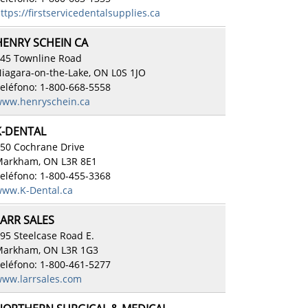
ttps://firstservicedentalsupplies.ca
HENRY SCHEIN CA
45 Townline Road
iagara-on-the-Lake, ON L0S 1JO
eléfono: 1-800-668-5558
ww.henryschein.ca
K-DENTAL
50 Cochrane Drive
arkham, ON L3R 8E1
eléfono: 1-800-455-3368
ww.K-Dental.ca
LARR SALES
95 Steelcase Road E.
arkham, ON L3R 1G3
eléfono: 1-800-461-5277
ww.larrsales.com