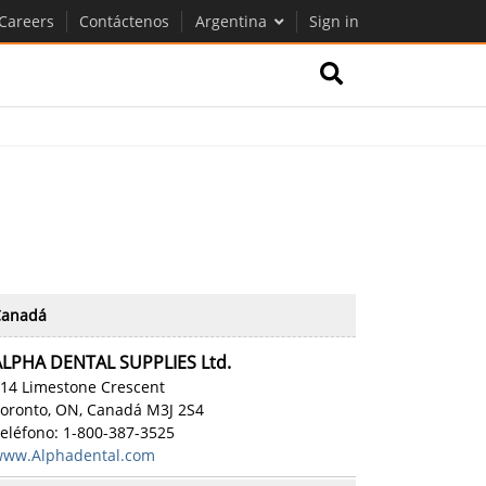
Careers
Contáctenos
Argentina
Sign in
Canadá
ALPHA DENTAL SUPPLIES Ltd.
14 Limestone Crescent
oronto, ON, Canadá M3J 2S4
eléfono: 1-800-387-3525
ww.Alphadental.com