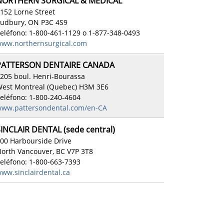
NORTHERN SURGICAL & MEDICAL
152 Lorne Street
udbury, ON P3C 4S9
eléfono: 1-800-461-1129 o 1-877-348-0493
ww.northernsurgical.com
PATTERSON DENTAIRE CANADA
205 boul. Henri-Bourassa
est Montreal (Quebec) H3M 3E6
eléfono: 1-800-240-4604
ww.pattersondental.com/en-CA
INCLAIR DENTAL (sede central)
00 Harbourside Drive
orth Vancouver, BC V7P 3T8
eléfono: 1-800-663-7393
ww.sinclairdental.ca