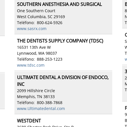
SOUTHERN ANESTHESIA AND SURGICAL
One Southern Court
8
West Columbia, SC 29169
N
Teléfono: 800-624-5926
T
www.sasrx.com
THE DENTISTS SUPPLY COMPANY (TDSC)
S
16531 13th Ave W
W
Lynnwood, WA 98037
T
Teléfono: 888-253-1223
w
www.tdsc.com
ULTIMATE DENTAL A DIVISION OF ENDOCO,
2
INC
M
T
2099 Hillshire Circle
Memphis, TN 38133
Teléfono: 800-388-7868
F
www.Ultimatedental.com
9
WESTDENT
B
T