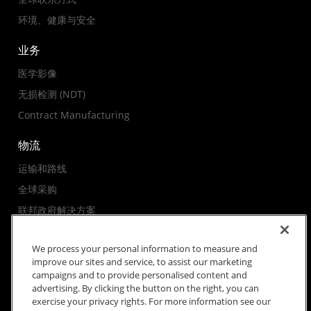
环境、健康与安全
业务
医学影像
无损检测 (NDT)
Contract Manufacturing
物流
运输和路线
全球采购
联邦政府解决方案
We process your personal information to measure and
improve our sites and service, to assist our marketing
campaigns and to provide personalised content and
advertising. By clicking the button on the right, you can
exercise your privacy rights. For more information see our