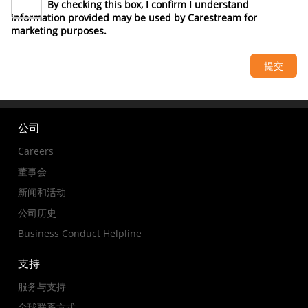
By checking this box, I confirm I understand
information provided may be used by Carestream for
marketing purposes.
公司
Careers
董事会
新闻和活动
公司历史
Business Conduct Helpline
支持
服务与支持
全球联系方式