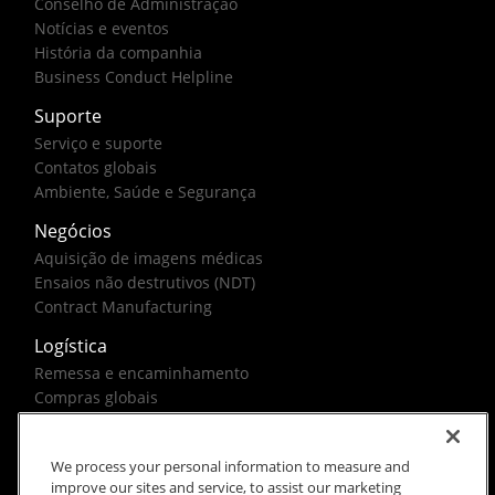
Conselho de Administração
Notícias e eventos
História da companhia
Business Conduct Helpline
Suporte
Serviço e suporte
Contatos globais
Ambiente, Saúde e Segurança
Negócios
Aquisição de imagens médicas
Ensaios não destrutivos (NDT)
Contract Manufacturing
Logística
Remessa e encaminhamento
Compras globais
Soluções do governo federal
We process your personal information to measure and
improve our sites and service, to assist our marketing