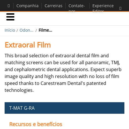
Companhia
Carreiras
Contate-
Experience
nos
Editor
Início
Produtos
Odontológico
Filme extraoral
Extraoral Film
Suporte
This broad selection of extraoral dental film and
matching screens can be used for all panoramic, TMJ,
and cephalometric dental applications. Expect superb
image quality and high resolution with no loss of film
speed thanks to Carestream Dental's patented
technologies.
T-MAT G-RA
Recursos e benefícios