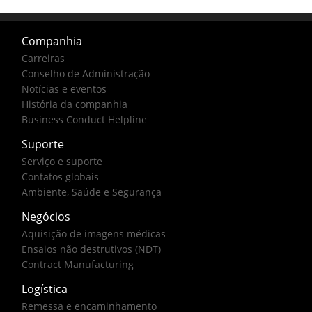
Companhia
Carreiras
Conselho de Administração
Notícias e eventos
História da companhia
Business Conduct Helpline
Suporte
Serviço e suporte
Contatos globais
Ambiente, Saúde e Segurança
Negócios
Aquisição de imagens médicas
Ensaios não destrutivos (NDT)
Contract Manufacturing
Logística
Remessa e encaminhamento