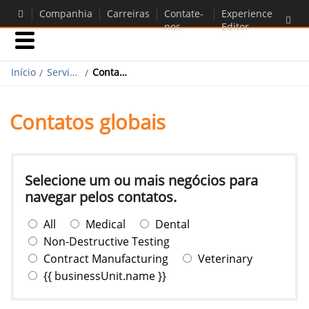
Companhia
Carreiras
Contate-
Experience
nos
Editor
Início
Negócios
Serviços e suporte
Contatos globais
Companhia
Contatos globais
Companhia
Carreiras
Selecione um ou mais negócios para
Contate-nos
navegar pelos contatos.
All
Medical
Dental
Non-Destructive Testing
Contract Manufacturing
Veterinary
{{ businessUnit.name }}