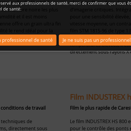
ptionnelle. Ce film NDT
plusieurs films, dans des d
réservé aux professionnels de santé, merci de confirmer que vous
ê
l de santé:
 en chambre noire les plus
d’imagerie critiques. Intég
umidité et il est moins
pour une sensibilité élevée,
enne offre un grain ultra fin
vitesse moyenne, un contrast
lité le rend idéal pour la
film STM 1815-96 de type 1 
industrielle, T200, est robus
n professionnel de santé
Je ne suis pas un professionne
températures élevées, il est
directement sous rayons X 
Film INDUSTREX h
conditions de travail
Film le plus rapide de Car
s techniques de
Le film INDUSTREX HS 800 es
ilms, directement sous
pour le contrôle des ponts 