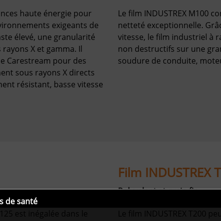
ances haute énergie pour
Le film INDUSTREX M100 con
environnements exigeants de
netteté exceptionnelle. Grâc
ste élevé, une granularité
vitesse, le film industriel à
es rayons X et gamma. Il
non destructifs sur une gra
 de Carestream pour des
soudure de conduite, moteu
ment sous rayons X directs
nt résistant, basse vitesse
Film INDUSTREX 
Polyvalent et grain fin
s de santé
125 est inégalée dans le
Le film INDUSTREX T200 peut