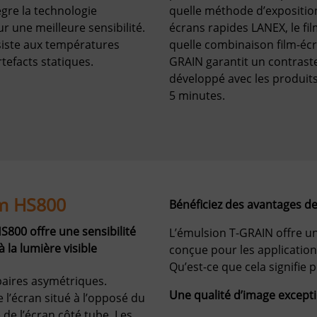
ègre la technologie
quelle méthode d’exposition
 une meilleure sensibilité.
écrans rapides LANEX, le fi
ésiste aux températures
quelle combinaison film-écr
rtefacts statiques.
GRAIN garantit un contraste
développé avec les produit
5 minutes.
lm HS800
Bénéficiez des avantages de
HS800 offre une sensibilité
L’émulsion T-GRAIN offre u
 la lumière visible
conçue pour les application
Qu’est-ce que cela signifie 
paires asymétriques.
Une qualité d’image except
l’écran situé à l’opposé du
 de l’écran côté tube. Les