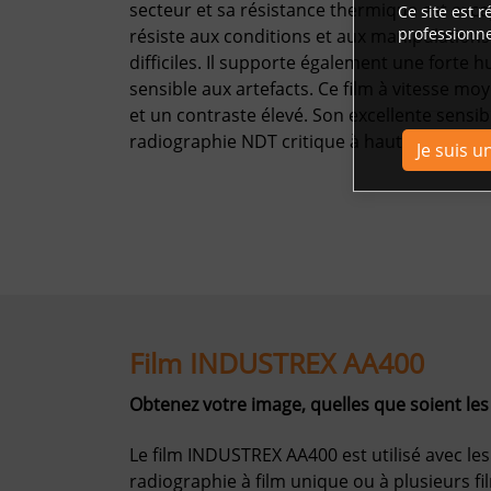
secteur et sa résistance thermique est exce
Ce site est 
professionne
résiste aux conditions et aux manipulations
difficiles. Il supporte également une forte h
sensible aux artefacts. Ce film à vitesse moy
et un contraste élevé. Son excellente sensibi
radiographie NDT critique à haute énergie.
Je suis u
Film INDUSTREX AA400
Obtenez votre image, quelles que soient les 
Le film INDUSTREX AA400 est utilisé avec le
radiographie à film unique ou à plusieurs f