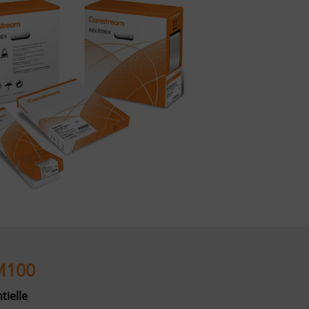
M100
tielle