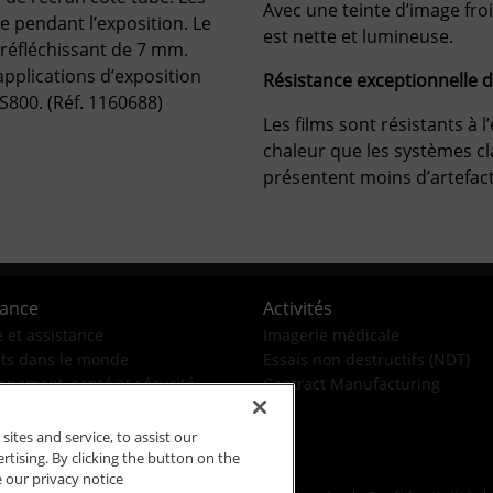
Avec une teinte d’image froi
 pendant l’exposition. Le
est nette et lumineuse.
 réfléchissant de 7 mm.
pplications d’exposition
Résistance exceptionnelle d
S800. (Réf. 1160688)
Les films sont résistants à l’
chaleur que les systèmes cl
présentent moins d’artefac
tance
Activités
e et assistance
Imagerie médicale
ts dans le monde
Essais non destructifs (NDT)
nnement, santé et sécurité
Contract Manufacturing
tes and service, to assist our
ising. By clicking the button on the
e our privacy notice