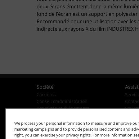
deux écrans émettent donc la même lumière
fond de l’écran est un support en polyester
Recommandé pour une utilisation avec les a
indirecte aux rayons X du film INDUSTREX H
Société
Assis
Carrières
Servic
Conseil d'administration
Contac
Actualités et événements
Enviro
Historique de la société
Business Conduct Helpline
We process your personal information to measure and improve our si
marketing campaigns and to provide personalised content and advert
right, you can exercise your privacy rights. For more information se