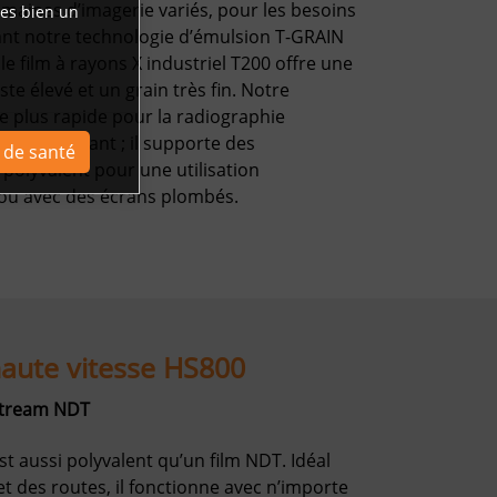
omaines d’imagerie variés, pour les besoins
tes bien un
rant notre technologie d’émulsion T-GRAIN
 le film à rayons X industriel T200 offre une
e élevé et un grain très fin. Notre
le plus rapide pour la radiographie
te et résistant ; il supporte des
l de santé
 polyvalent pour une utilisation
ou avec des écrans plombés.
aute vitesse HS800
estream NDT
t aussi polyvalent qu’un film NDT. Idéal
et des routes, il fonctionne avec n’importe