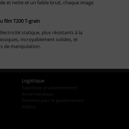
de et nette et un faible bruit, chaque image
u film T200 T-grain
électricité statique, plus résistants à la
assiques, incroyablement solides, et
ts de manipulation.
Logistique
Expédition et acheminement
Achat mondiaux
Solutions pour le gouvernement
fédéral