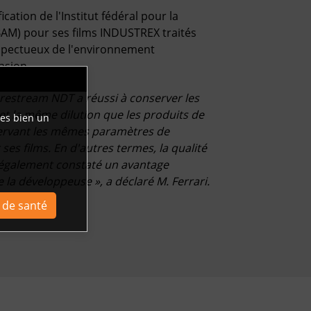
ation de l'Institut fédéral pour la
BAM) pour ses films INDUSTREX traités
spectueux de l'environnement
asion.
restream NDT a réussi à conserver les
 la même dilution que les produits de
tes bien un
ervant les mêmes paramètres de
es films. En d'autres termes, la qualité
 également constaté un avantage
 la développeuse », a déclaré M. Ferrari.
l de santé