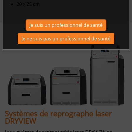
20 x 25 cm
Je suis un professionnel de santé
Je ne suis pas un professionnel de santé
Systèmes de reprographe laser
DRYVIEW