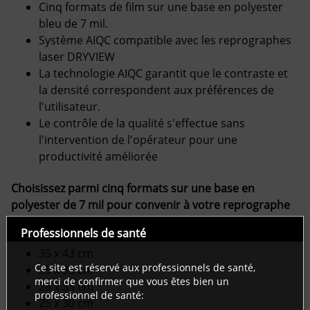
Cinq formats de film sur une base en polyester
bleu de 7 mil.
Système AIQC compatible avec les reprographes
laser DRYVIEW
La technologie AIQC garantit que le contraste et
la densité correspondent aux préférences de
l'utilisateur.
Le contrôle de la qualité s'effectue sans
l'intervention de l'opérateur pour une
productivité améliorée
Choisissez parmi cinq formats sur une base en
polyester de 7 mil pour convenir à votre reprographe
laser DRYVIEW et à vos applications d'imagerie :
Professionnels de santé
35 x 43 cm
Ce site est réservé aux professionnels de santé,
35 x 35 cm
merci de confirmer que vous
êtes bien un
28 x 35 cm
professionnel de santé:
25 x 30 cm