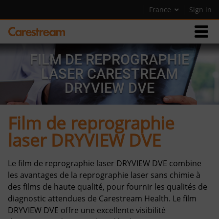
France
Sign in
FILM DE REPROGRAPHIE
Produits
LASER CARESTREAM
DRYVIEW DVE
Assistance
Film de reprographie
Société
laser DRYVIEW DVE
Carrières
Contactez-nous
Le film de reprographie laser DRYVIEW DVE combine
les avantages de la reprographie laser sans chimie à
des films de haute qualité, pour fournir les qualités de
diagnostic attendues de Carestream Health. Le film
DRYVIEW DVE offre une excellente visibilité