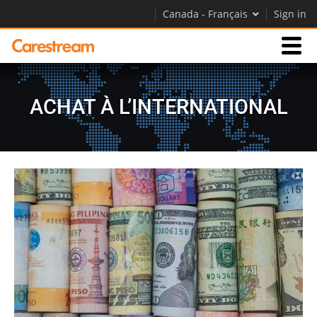
Canada - Français
Sign in
Activités
ACHAT À L’INTERNATIONAL
Société
Société
Carrières
Contactez-nous