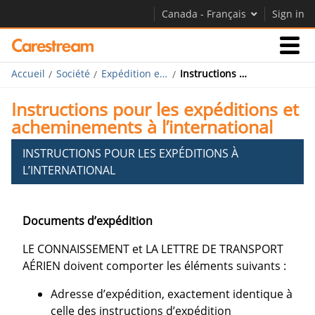
Canada - Français
Sign in
Accueil
Société
Expédition et acheminement
Instructions pour les expéditions et acheminements à l’international
Activités
Instructions pour les expéditions et
acheminements à l’international
Société
INSTRUCTIONS POUR LES EXPÉDITIONS À
L’INTERNATIONAL
Société
Carrières
Documents d’expédition
Contactez-nous
LE CONNAISSEMENT et LA LETTRE DE TRANSPORT
AÉRIEN doivent comporter les éléments suivants :
Adresse d’expédition, exactement identique à
celle des instructions d’expédition