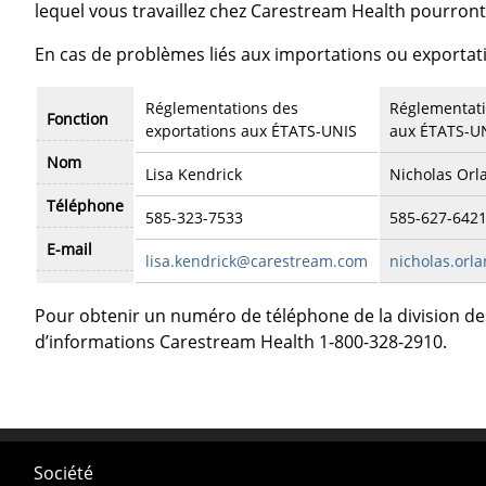
lequel vous travaillez chez Carestream Health pourront
En cas de problèmes liés aux importations ou exportati
Réglementations des
Réglementati
Fonction
exportations aux ÉTATS-UNIS
aux ÉTATS-U
Nom
Lisa Kendrick
Nicholas Orl
Téléphone
585-323-7533
585-627-642
E-mail
lisa.kendrick@carestream.com
nicholas.or
Pour obtenir un numéro de téléphone de la division d
d’informations Carestream Health 1-800-328-2910.
Société