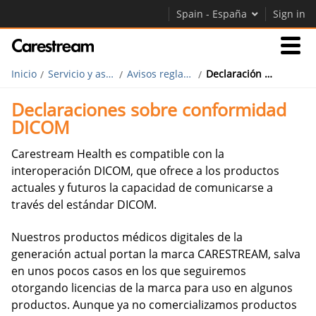
Spain - España
Sign in
Inicio
Servicio y asistencia técnica
Avisos reglamentarios
Declaración sobre conformidad DICOM
Empresas
Declaraciones sobre conformidad
DICOM
Empresa
Carestream Health es compatible con la
interoperación DICOM, que ofrece a los productos
Empresa
actuales y futuros la capacidad de comunicarse a
través del estándar DICOM.
Careers
Contáctenos
Nuestros productos médicos digitales de la
generación actual portan la marca CARESTREAM, salva
en unos pocos casos en los que seguiremos
otorgando licencias de la marca para uso en algunos
productos. Aunque ya no comercializamos productos