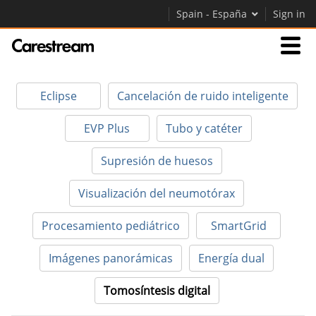
Spain - España
Sign in
Empresas
Eclipse
Cancelación de ruido inteligente
Empresa
EVP Plus
Tubo y catéter
Supresión de huesos
Empresa
Visualización del neumotórax
Careers
Procesamiento pediátrico
SmartGrid
Contáctenos
Imágenes panorámicas
Energía dual
Tomosíntesis digital