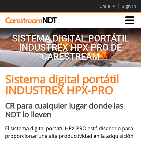
Chile
Sign in
SISTEMA DIGITAL PORTÁTIL
Productos
INDUSTREX HPX-PRO DE
CARESTREAM
Soporte
Sistema digital portátil
Empresa
INDUSTREX HPX-PRO
Careers
Contáctenos
CR para cualquier lugar donde las
NDT lo lleven
El sistema digital portátil HPX-PRO está diseñado para
proporcionar una alta productividad en la adquisición