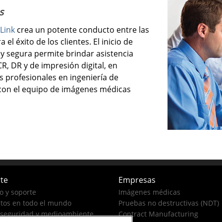
s
Link
crea un potente conducto entre las
l éxito de los clientes. El inicio de
y segura permite brindar asistencia
R, DR y de impresión digital, en
s profesionales en ingeniería de
on el equipo de imágenes médicas
te
Empresas
io y soporte
Imágenes médicas
tos en todo el mundo
Pruebas no destructivas (NDT)
 seguridad y medioambiente
Contract Manufacturing