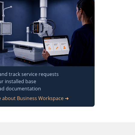
and track service requests
r installed base
ad documentation
 about Business Workspace ➜