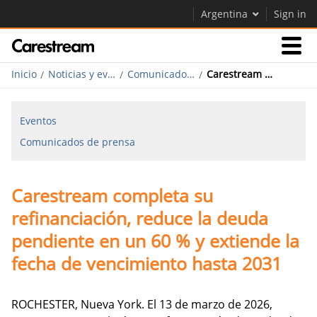
Argentina
Sign in
Inicio
Noticias y eventos
Comunicados de prensa
Carestream completa su refinanciación, reduce la deuda pendiente en un 60 % y extiende la fecha de vencimiento hasta 2031
Empresas
Eventos
Empresa
Comunicados de prensa
Empresa
Carestream completa su
Careers
refinanciación, reduce la deuda
Contáctenos
pendiente en un 60 % y extiende la
fecha de vencimiento hasta 2031
ROCHESTER, Nueva York. El 13 de marzo de 2026,