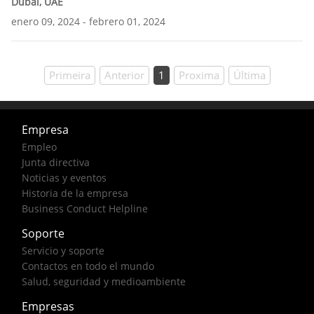
Dubai, UAE
enero 09, 2024
febrero 01, 2024
Primeira
Anterior
1
Proxima
Última
Empresa
Empleo
Junta directiva
Noticias y eventos
Historia de la empresa
Business Conduct Helpline
Soporte
Servicio y soporte
Contactos en todo el mundo
Salud, seguridad y medioambiente
Empresas