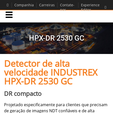
Companhia
Carreiras
Contate-
Experience
nos
Editor
Produtos
HPX-DR 2530 GC
Suporte
Detector de alta
velocidade INDUSTREX
HPX-DR 2530 GC
DR compacto
Projetado especificamente para clientes que precisam
de geração de imagens NDT confiáveis e de alta