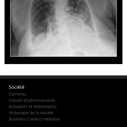
Société
Carrières
Conseil d'administration
Actualités et événements
Historique de la société
Business Conduct Helpline