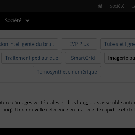
Société
C
Société
on intelligente du bruit
EVP Plus
Tubes et lign
Traitement pédiatrique
SmartGrid
Imagerie pa
Tomosynthèse numérique
pture d'images vertébrales et d'os long, puis assemble aut
 cinq). Une nouvelle référence en matière de rapidité et d’ef