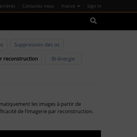
arrières
Contactez-nous
France
Sign in
es
Suppression des os
r reconstruction
Bi-énergie
omatiquement les images à partir de
ficacité de l’imagerie par reconstruction.