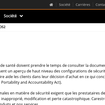
Société
Carrières
Conta
Société
MDS2
 de santé doivent prendre le temps de consulter la document
nt un aperçu de haut niveau des configurations de sécurité
aide les clients dans leur décision d'achat en ce qui conce
 Portability and Accountability Act).
les en matière de sécurité exigent que les prestataires de 
 inapproprié, modification et perte catastrophique. Carest
oduits et nos services.