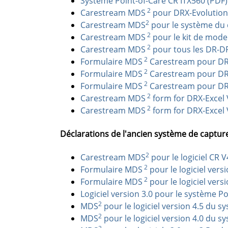
Système Point-of-Care CR ITX560 (PDF)
2
Carestream MDS
pour DRX-Evolution
2
Carestream MDS
pour le système du 
2
Carestream MDS
pour le kit de mode
2
Carestream MDS
pour tous les DR-DRX
2
Formulaire MDS
Carestream pour DRX
2
Formulaire MDS
Carestream pour DRX
2
Formulaire MDS
Carestream pour DRX
2
Carestream MDS
form for DRX-Excel 
2
Carestream MDS
form for DRX-Excel 
Déclarations de l'ancien système de captu
2
Carestream MDS
pour le logiciel CR V
2
Formulaire MDS
pour le logiciel ver
2
Formulaire MDS
pour le logiciel ver
Logiciel version 3.0 pour le système P
2
MDS
pour le logiciel version 4.5 du 
2
MDS
pour le logiciel version 4.0 du 