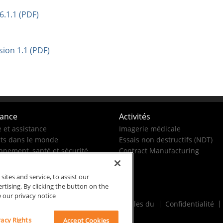
.1.1 (PDF)
sion 1.1 (PDF)
tance
Activités
e et assistance
Imagerie médicale
ts dans le monde
Essais non destructifs (NDT)
nnement, santé et sécurité
Contract Manufacturing
tes and service, to assist our
ising. By clicking the button on the
e our privacy notice
Conditions générales du
Confidentialité
vacy Rights
Accept Cookies