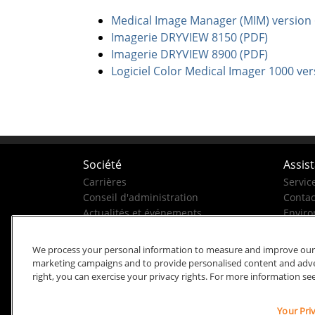
Medical Image Manager (MIM) version 6
Imagerie DRYVIEW 8150 (PDF)
Imagerie DRYVIEW 8900 (PDF)
Logiciel Color Medical Imager 1000 ver
Société
Assis
Carrières
Servic
Conseil d'administration
Contac
Actualités et événements
Enviro
Historique de la société
Business Conduct Helpline
We process your personal information to measure and improve our si
marketing campaigns and to provide personalised content and advert
right, you can exercise your privacy rights. For more information se
Your Pri