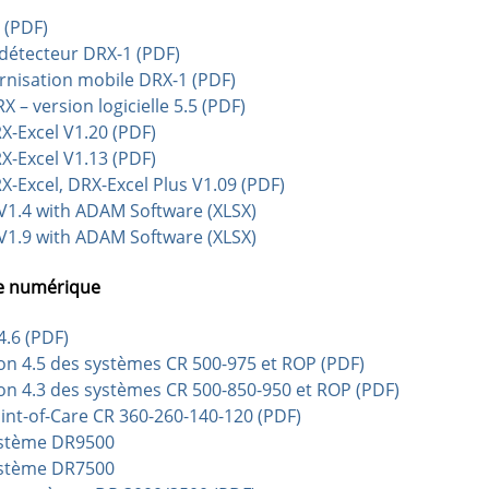
 (PDF)
détecteur DRX-1 (PDF)
rnisation mobile DRX-1 (PDF)
 – version logicielle 5.5 (PDF)
-Excel V1.20 (PDF)
-Excel V1.13 (PDF)
-Excel, DRX-Excel Plus V1.09 (PDF)
V1.4 with ADAM Software (XLSX)
V1.9 with ADAM Software (XLSX)
re numérique
4.6 (PDF)
sion 4.5 des systèmes CR 500-975 et ROP (PDF)
sion 4.3 des systèmes CR 500-850-950 et ROP (PDF)
oint-of-Care CR 360-260-140-120 (PDF)
système DR9500
système DR7500