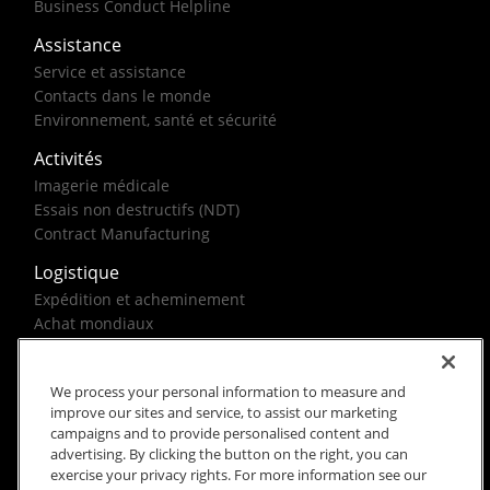
Business Conduct Helpline
Assistance
Service et assistance
Contacts dans le monde
Environnement, santé et sécurité
Activités
Imagerie médicale
Essais non destructifs (NDT)
Contract Manufacturing
Logistique
Expédition et acheminement
Achat mondiaux
Solutions pour le gouvernement fédéral
We process your personal information to measure and
improve our sites and service, to assist our marketing
campaigns and to provide personalised content and
advertising. By clicking the button on the right, you can
exercise your privacy rights. For more information see our