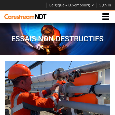
Belgique – Luxembourg
Sign in
Produits
ESSAIS NON DESTRUCTIFS
Assistance
Société
Carrières
Contactez-nous