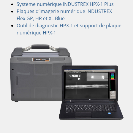
Système numérique INDUSTREX HPX-1 Plus
Plaques d’imagerie numérique INDUSTREX
Flex GP, HR et XL Blue
Outil de diagnostic HPX-1 et support de plaque
numérique HPX-1