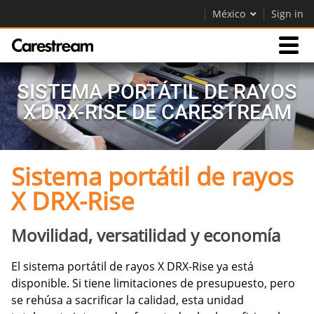
México
Sign in
Productos
SISTEMA PORTÁTIL DE RAYOS
X DRX-RISE DE CARESTREAM
Soporte
Sistema portátil de rayos
Empresa
X DRX-Rise
Careers
Contáctenos
Movilidad, versatilidad y economía
El sistema portátil de rayos X DRX-Rise ya está
disponible. Si tiene limitaciones de presupuesto, pero
se rehúsa a sacrificar la calidad, esta unidad