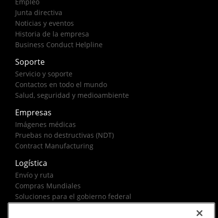
Empleo
Junta directiva
Noticias y eventos
Historia de la empresa
Business Conduct Helpline
Soporte
Servicio y soporte
Contactos en todo el mundo
Salud, seguridad y medioambiente
Empresas
Imágenes médicas
Pruebas no destructivas (NDT)
Contract Manufacturing
Logística
Envío y ruta
Compras Mundiales
Soluciones para el gobierno federal