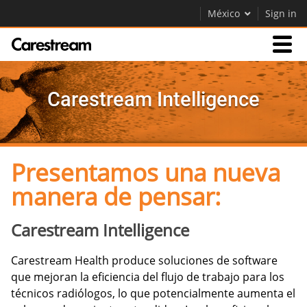
México
Sign in
Productos
Carestream Intelligence
Soporte
Presentamos una nueva
Empresa
manera de pensar:
Careers
Contáctenos
Carestream Intelligence
Carestream Health produce soluciones de software
que mejoran la eficiencia del flujo de trabajo para los
técnicos radiólogos, lo que potencialmente aumenta el