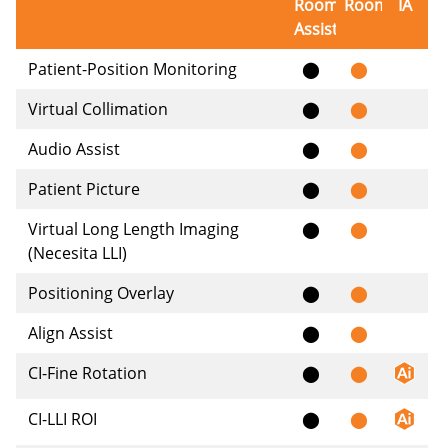
Room
Room
IA
Assist
Patient-Position Monitoring
⬤
⬤
Virtual Collimation
⬤
⬤
Audio Assist
⬤
⬤
Patient Picture
⬤
⬤
Virtual Long Length Imaging
⬤
⬤
(Necesita LLI)
Positioning Overlay
⬤
⬤
Align Assist
⬤
⬤
CI-Fine Rotation
⬤
⬤
CI-LLI ROI
⬤
⬤