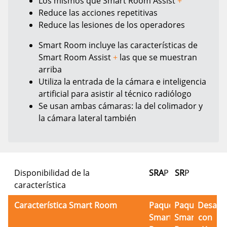
Los mismos que Smart Room Assist
+
Reduce las acciones repetitivas
Reduce las lesiones de los operadores
Smart Room incluye las características de
Smart Room Assist
+
las que se muestran
arriba
Utiliza la entrada de la cámara e inteligencia
artificial para asistir al técnico radiólogo
Se usan ambas cámaras: la del colimador y
la cámara lateral también
Disponibilidad de la
SRA
P
SR
P
característica
Característica Smart Room
Paquete
Paquete
Desarro
Smart
Smart
con