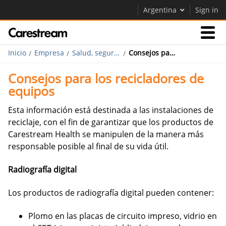
Argentina
Sign in
Inicio
Empresa
Salud, seguridad y medioambiente
Consejos para los recicladores de equipos
Empresas
Consejos para los recicladores de
equipos
Empresa
Esta información está destinada a las instalaciones de
reciclaje, con el fin de garantizar que los productos de
Empresa
Carestream Health se manipulen de la manera más
responsable posible al final de su vida útil.
Careers
Contáctenos
Radiografía digital
Los productos de radiografía digital pueden contener:
Plomo en las placas de circuito impreso, vidrio en