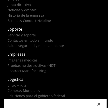
Junta directiva
Noticias y eventos
Historia de la empresa
Business Conduct Helpline
Soporte
Servicio y soporte
Contactos en todo el mundo
Salud, seguridad y medioambiente
Empresas
Imágenes médicas
Pruebas no destructivas (NDT)
Contract Manufacturing
Logística
Envío y ruta
Compras Mundiales
Soluciones para el gobierno federal