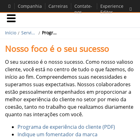
Companhia
Carreiras
Contate-
Experience
nos
Editor
Início
Negócios
Serviços e suporte
Programa de experiência do cliente
Nosso foco é o seu sucesso
Companhia
O seu sucesso é o nosso sucesso. Como nosso valioso
cliente, você está no centro de tudo o que fazemos, do
Companhia
início ao fim. Compreendemos suas necessidades e
Carreiras
superamos suas expectativas. Nossos colaboradores
Contate-nos
estão pessoalmente empenhados em proporcionar a
melhor experiência do cliente no setor por meio da
coesão, tanto no trabalho que realizamos diariamente
quanto nas interações com você.
Programa de experiência do cliente (PDF)
Indique um fomentador da marca