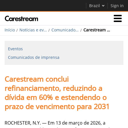
Brazil
Sign in
Início
Notícias e eventos
Comunicados de imprensa
Carestream conclui refinanciamento, reduzindo a dívida em 60% e estendendo o prazo de vencimento para 2031
Negócios
Eventos
Companhia
Comunicados de imprensa
Companhia
Carestream conclui
Carreiras
refinanciamento, reduzindo a
Contate-nos
dívida em 60% e estendendo o
prazo de vencimento para 2031
ROCHESTER, N.Y. — Em 13 de março de 2026, a