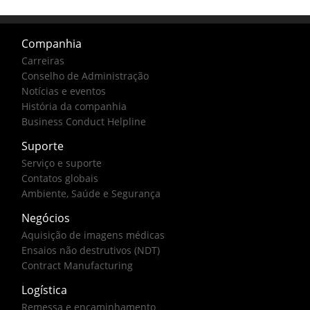
Companhia
Carreiras
Conselho de Administração
Notícias e eventos
História da companhia
Business Conduct Helpline
Suporte
Serviço e suporte
Contatos globais
Ambiente, Saúde e Segurança
Negócios
Aquisição de imagens médicas
Ensaios não destrutivos (NDT)
Contract Manufacturing
Logística
Remessa e encaminhamento