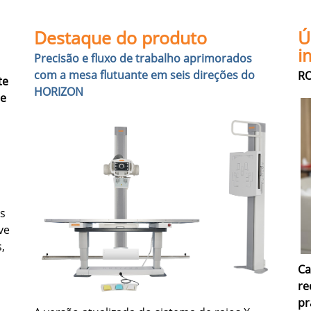
Destaque do produto
Ú
i
Precisão e fluxo de trabalho aprimorados
com a mesa flutuante em seis direções do
RO
te
HORIZON
de
us
ve
,
Ca
re
pr