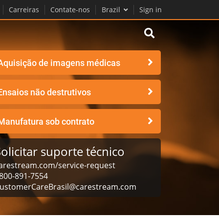
Carreiras
Contate-nos
Brazil
Sign in
Aquisição de imagens médicas
Ensaios não destrutivos
Manufatura sob contrato
olicitar suporte técnico
arestream.com/service-request
800-891-7554
ustomerCareBrasil@carestream.com