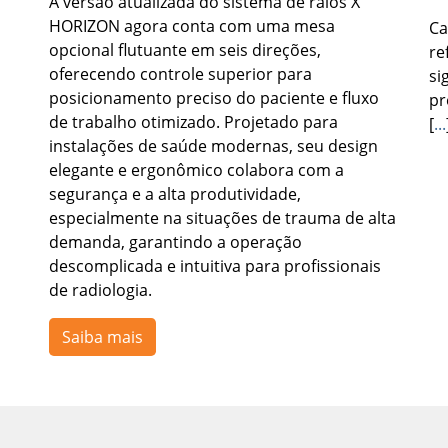
A versão atualizada do sistema de raios X
HORIZON agora conta com uma mesa
Ca
opcional flutuante em seis direções,
re
oferecendo controle superior para
si
posicionamento preciso do paciente e fluxo
pr
de trabalho otimizado. Projetado para
[
...
instalações de saúde modernas, seu design
elegante e ergonômico colabora com a
segurança e a alta produtividade,
especialmente na situações de trauma de alta
demanda, garantindo a operação
descomplicada e intuitiva para profissionais
de radiologia.
Saiba mais