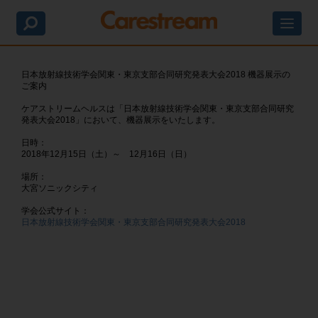
日本放射線技術学会関東・東京支部合同研究発表大会2018 機器展示の
あなたは医療関係者ですか?
ご案内
このサイトは、医療関係者を対象とした情報提供
ケアストリームヘルスは「日本放射線技術学会関東・東京支部合同研究
発表大会2018」において、機器展示をいたします。
を目的としております。
一般の方への情報提供を目的としたものではあり
日時：
2018年12月15日（土）～ 12月16日（日）
ませんのでご了承ください。
場所：
あなたは医療関係者ですか?
大宮ソニックシティ
はい
学会公式サイト：
いいえ
日本放射線技術学会関東・東京支部合同研究発表大会2018
非破壊検査(NDT)のお客様はこちら