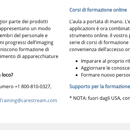
Corsi di formazione online
ior parte dei prodotti
L’aula a portata di mano. L’
i rappresentano un modo
applicazioni è ora combinata
embri del personale e
strumento online. Il vostro 
imi progressi dell’imaging
serie di corsi di formazion
orniscono formazione di
convenienza dell’accesso on
rtimento di apparecchiature
Imparare al proprio r
Aggiornare le conosc
n loco?
Formare nuovo perso
 numero +1 800-810-0327,
Supporto per la formazione
* NOTA: fuori dagli USA, con
-Training@carestream.com