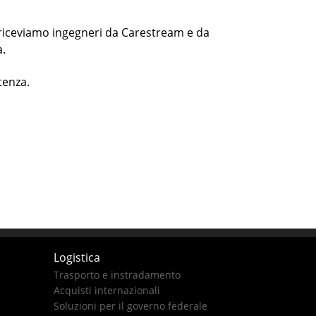
e riceviamo ingegneri da Carestream e da
a.
tenza.
Logistica
Trasporto e instradamento
Acquisti internazionali
Soluzioni per il governo federale