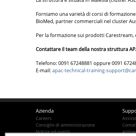
La struttura è situata in Malesia (cluster AS
Forniamo una varietà di corsi di formazione
BioMed, partner commerciali nel cluster Aust
Per la formazione sui prodotti Carestream, c
Contattare il team della nostra struttura AP
Telefono: 0091 67248881 oppure 0091 6724
E-mail:
apac-technical-training-support@c
Azienda
Suppo
Careers
Assist
Consiglio di amministrazione
Contatt
Notizie ed eventi
Ambien