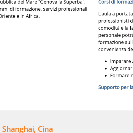
epubblica del Mare "Genova la Superba",
Corsi di formaz
mi di formazione, servizi professionali
L’aula a portat
riente e in Africa.
professionisti 
comodità e la fa
personale potrà 
formazione sul
convenienza del
Imparare 
Aggiornar
Formare 
Supporto per l
– Shanghai, Cina