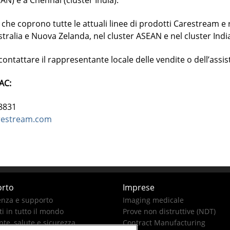
EAN) e a Chennai (cluster India).
 che coprono tutte le attuali linee di prodotti Carestream 
ralia e Nuova Zelanda, nel cluster ASEAN e nel cluster Indi
ontattare il rappresentante locale delle vendite o dell’assis
AC:
8831
arestream.com
rto
Imprese
enza e supporto
Imaging medicale
i in tutto il mondo
Prove non distruttive (NDT)
te, salute e sicurezza
Contract Manufacturing