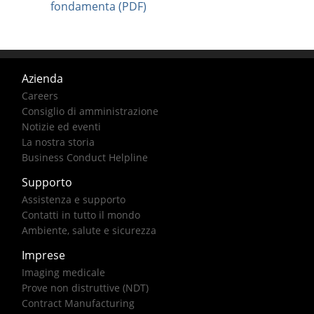
fondamenta (PDF)
Azienda
Careers
Consiglio di amministrazione
Notizie ed eventi
La nostra storia
Business Conduct Helpline
Supporto
Assistenza e supporto
Contatti in tutto il mondo
Ambiente, salute e sicurezza
Imprese
Imaging medicale
Prove non distruttive (NDT)
Contract Manufacturing