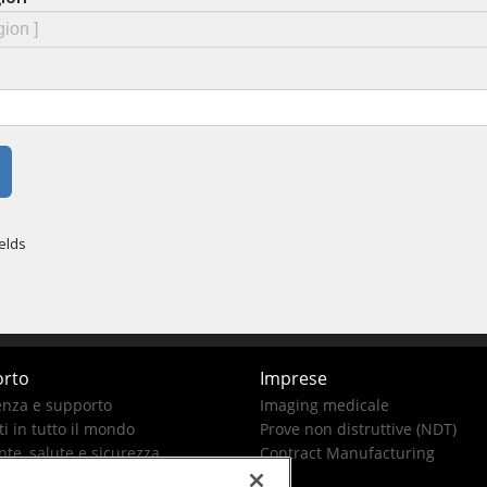
rto
Imprese
enza e supporto
Imaging medicale
i in tutto il mondo
Prove non distruttive (NDT)
te, salute e sicurezza
Contract Manufacturing