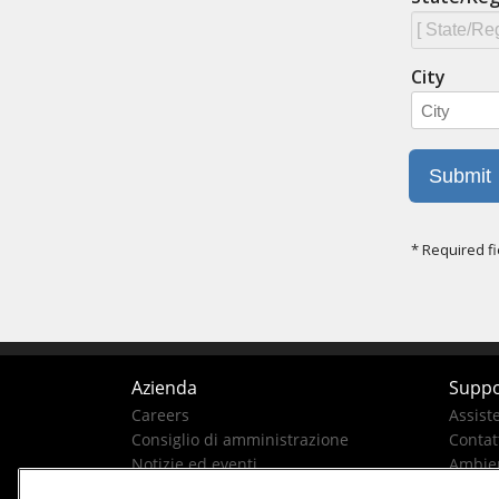
Azienda
Suppo
Careers
Assist
Consiglio di amministrazione
Contatt
Notizie ed eventi
Ambien
La nostra storia