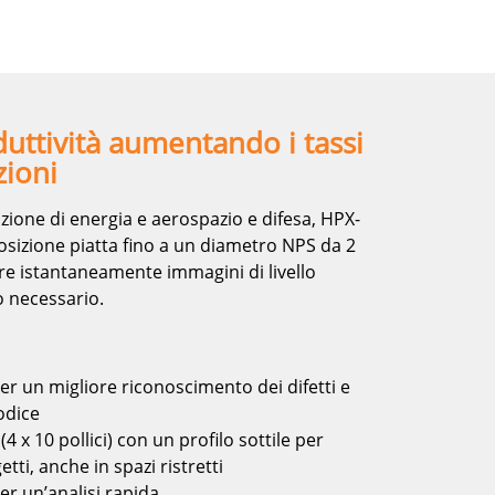
uttività aumentando i tassi
zioni
duzione di energia e aerospazio e difesa, HPX-
posizione piatta fino a un diametro NPS da 2
ere istantaneamente immagini di livello
 necessario.
er un migliore riconoscimento dei difetti e
codice
4 x 10 pollici) con un profilo sottile per
tti, anche in spazi ristretti
er un’analisi rapida