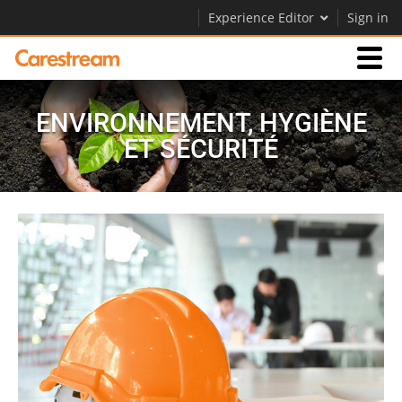
Experience Editor
Sign in
Activités
ENVIRONNEMENT, HYGIÈNE
ET SÉCURITÉ
Société
Société
Carrières
Contactez-nous