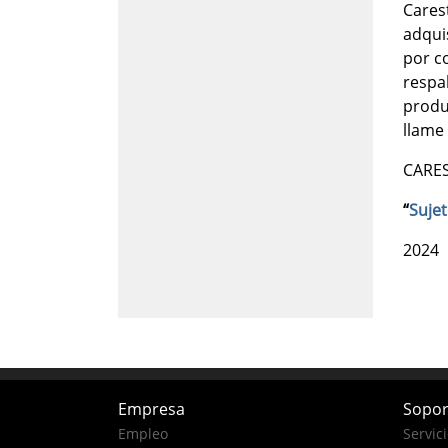
Cares
adqui
por c
respal
produ
llame 
CARES
“
Sujet
2024
Empresa
Sopor
Empleo
Servic