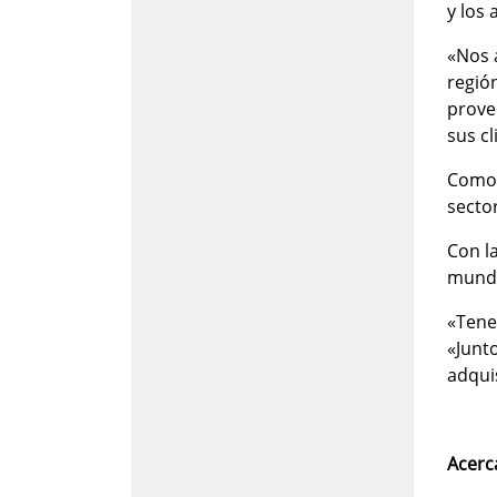
y los 
«Nos 
regió
prove
sus cl
Como 
secto
Con l
mund
«Tene
«Junt
adqui
Acerc