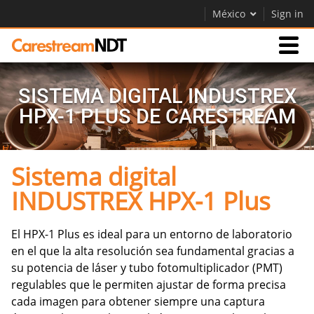
México
Sign in
Productos
SISTEMA DIGITAL INDUSTREX
HPX-1 PLUS DE CARESTREAM
Soporte
Sistema digital
Empresa
INDUSTREX HPX-1 Plus
Careers
Contáctenos
El HPX-1 Plus es ideal para un entorno de laboratorio
en el que la alta resolución sea fundamental gracias a
su potencia de láser y tubo fotomultiplicador (PMT)
regulables que le permiten ajustar de forma precisa
cada imagen para obtener siempre una captura