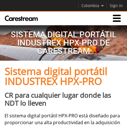
Colombia
Sign in
SISTEMA DIGITAL PORTÁTIL
Productos
INDUSTREX HPX-PRO DE
CARESTREAM
Soporte
Sistema digital portátil
Empresa
INDUSTREX HPX-PRO
Careers
Contáctenos
CR para cualquier lugar donde las
NDT lo lleven
El sistema digital portátil HPX-PRO está diseñado para
proporcionar una alta productividad en la adquisición