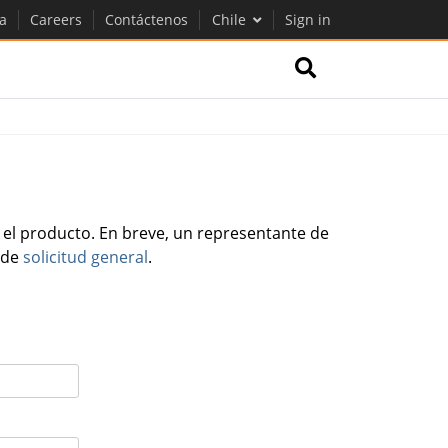
a
Careers
Contáctenos
Chile
Sign in
 el producto. En breve, un representante de
o de
solicitud general
.