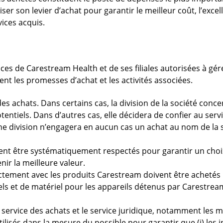
r son levier d’achat pour garantir le meilleur coût, l’excell
ices acquis.
ces de Carestream Health et de ses filiales autorisées à gére
ent les promesses d’achat et les activités associées.
es achats. Dans certains cas, la division de la société con
tentiels. Dans d’autres cas, elle décidera de confier au serv
ne division n’engagera en aucun cas un achat au nom de la 
nt être systématiquement respectés pour garantir un choix
ir la meilleure valeur.
rectement avec les produits Carestream doivent être achet
ls et de matériel pour les appareils détenus par Carestream
e service des achats et le service juridique, notamment les
sés dans la mesure du possible pour garantir que (i) les in