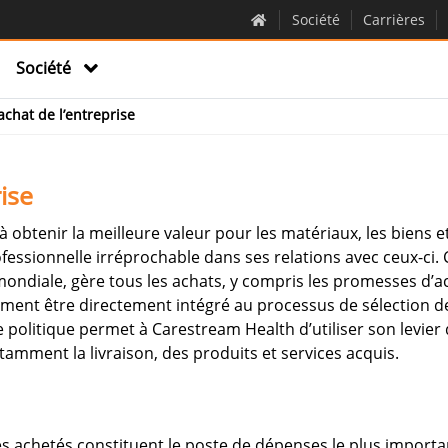
Société
Carrières
Société
’achat de l’entreprise
ise
 obtenir la meilleure valeur pour les matériaux, les biens e
essionnelle irréprochable dans ses relations avec ceux-ci. C
e mondiale, gère tous les achats, y compris les promesses d’ac
rement être directement intégré au processus de sélection d
e politique permet à Carestream Health d’utiliser son levier 
otamment la livraison, des produits et services acquis.
ices achetés constituent le poste de dépenses le plus importa