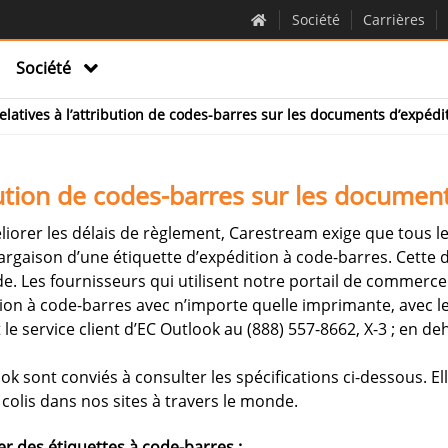
Société
Carrières
Société
elatives à l’attribution de codes-barres sur les documents d’expédi
ibution de codes-barres sur les documen
éliorer les délais de règlement, Carestream exige que tous 
argaison d’une étiquette d’expédition à code-barres. Cette d
. Les fournisseurs qui utilisent notre portail de commerce 
tion à code-barres avec n’importe quelle imprimante, avec l
e service client d’EC Outlook au (888) 557-8662, X-3 ; en deh
ook sont conviés à consulter les spécifications ci-dessous.
olis dans nos sites à travers le monde.
er des étiquettes à code-barres :