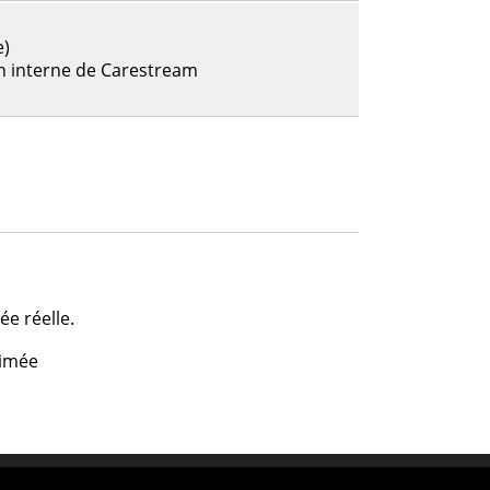
e)
n interne de Carestream
e réelle.