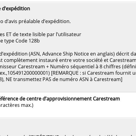
e d’expédition
d’avis préalable d’expédition.
ET de texte lisible par l’utilisateur
de type Code 128b
le d’expédition (ASN, Advance Ship Notice en anglais) décrit d
est complètement instauré entre votre société et Carestrea
isseur Carestream + Numéro séquentiel à 8 chiffres (défi
. ex.,105491200000001) [REMARQUE : si Carestream fournit 
8), NE transmettez PAS de numéro ASN à Carestream]
férence de centre d’approvisionnement Carestream
aractères max.)