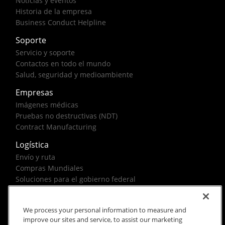
Noticias y eventos
Historia de la empresa
Business Conduct Helpline
Soporte
Servicio y soporte
Contactos en todo el mundo
Salud, seguridad y medioambiente
Empresas
Imágenes médicas
Pruebas no destructivas (NDT)
Contract Manufacturing
Logística
Envío y ruta
Compras Mundiales
Soluciones para el gobierno federal
We process your personal information to measure and
improve our sites and service, to assist our marketing