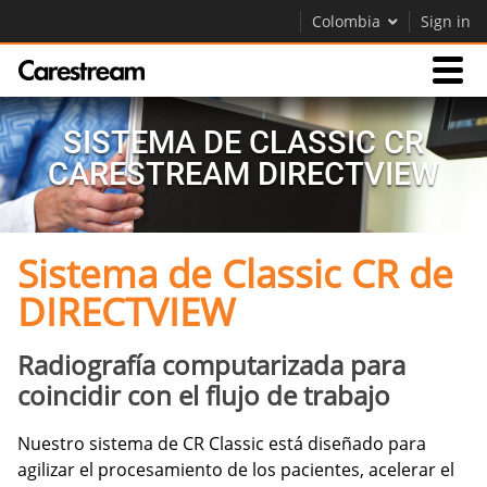
Colombia
Sign in
Productos
SISTEMA DE CLASSIC CR
CARESTREAM DIRECTVIEW
Soporte
Sistema de Classic CR de
Empresa
DIRECTVIEW
Careers
Contáctenos
Radiografía computarizada para
coincidir con el flujo de trabajo
Nuestro sistema de CR Classic está diseñado para
agilizar el procesamiento de los pacientes, acelerar el